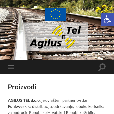
Open 
Agilus-
Tel
Toggle
Toggle
search
mobile
field
menu
Proizvodi
AGILUS TEL d.o.o.
je ovlašteni partner tvrtke
Funkwerk
za distribuciju, održavanje, i obuku korisnika
za područje Republike Hrvatske i Republike Srbije.