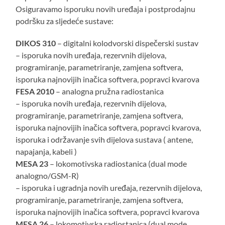
Osiguravamo isporuku novih uređaja i postprodajnu
podršku za sljedeće sustave:
DIKOS 310
– digitalni kolodvorski dispečerski sustav
– isporuka novih uređaja, rezervnih dijelova,
programiranje, parametriranje, zamjena softvera,
isporuka najnovijih inačica softvera, popravci kvarova
FESA 2010
– analogna pružna radiostanica
– isporuka novih uređaja, rezervnih dijelova,
programiranje, parametriranje, zamjena softvera,
isporuka najnovijih inačica softvera, popravci kvarova,
isporuka i održavanje svih dijelova sustava ( antene,
napajanja, kabeli )
MESA 23
– lokomotivska radiostanica (dual mode
analogno/GSM-R)
– isporuka i ugradnja novih uređaja, rezervnih dijelova,
programiranje, parametriranje, zamjena softvera,
isporuka najnovijih inačica softvera, popravci kvarova
MESA 26
– lokomotivska radiostanica (dual mode