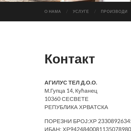
O НАМА
УСЛУГЕ
ПРОИЗВОДИ
Контакт
АГИЛУС ТЕЛ Д.О.О.
М.Гупца 14, Кућанец
10360 СЕСВЕТЕ
РЕПУБЛИКА ХРВАТСКА
ПОРЕЗНИ БРОЈ:ХР 2330892634
ИБАН: ХР942484008113507898