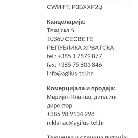
СWИФТ: РЗБХХР2Џ
Канцеларија:
Текијска 5
10360 СЕСВЕТЕ
РЕПУБЛИКА ХРВАТСКА
tel.: +385 1 7879 877
fax: +385 75 801 846
info@agilus-tel.hr
Комерцијала и продаја:
Маријан Кланац, дипл.инг.
директор
+385 98 9134 298
mklanac@agilus-tel.hr
Техничка и стручна питанја: