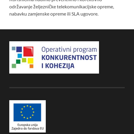
održavanje željezničke telekomunikacijske opreme,
nabavku zamjenske opreme ili SLA ugovore.