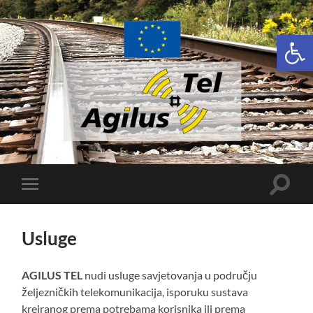
Open 
Agilus-
Tel
Toggle
Toggle
search
mobile
field
menu
Usluge
AGILUS TEL
nudi usluge savjetovanja u području
željezničkih telekomunikacija, isporuku sustava
kreiranog prema potrebama korisnika ili prema